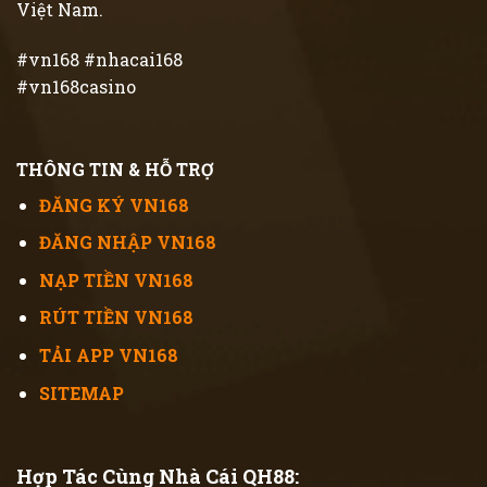
Việt Nam.
#vn168 #nhacai168
#vn168casino
THÔNG TIN & HỖ TRỢ
ĐĂNG KÝ VN168
ĐĂNG NHẬP VN168
NẠP TIỀN VN168
RÚT TIỀN VN168
TẢI APP VN168
SITEMAP
Hợp Tác Cùng Nhà Cái QH88: