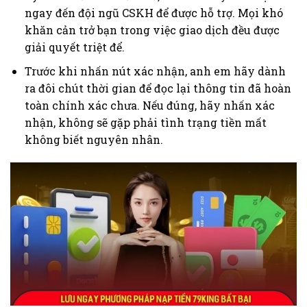
ngay đến đội ngũ CSKH để được hỗ trợ. Mọi khó
khăn cản trở bạn trong việc giao dịch đều được
giải quyết triệt để.
Trước khi nhấn nút xác nhận, anh em hãy dành
ra đôi chút thời gian để đọc lại thông tin đã hoàn
toàn chính xác chưa. Nếu đúng, hãy nhấn xác
nhận, không sẽ gặp phải tình trạng tiền mất
không biết nguyên nhân.