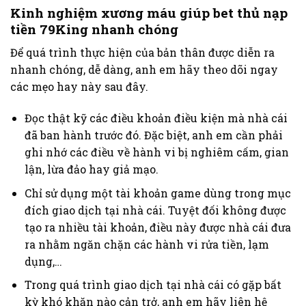
Kinh nghiệm xương máu giúp bet thủ nạp
tiền 79King nhanh chóng
Để quá trình thực hiện của bản thân được diễn ra
nhanh chóng, dễ dàng, anh em hãy theo dõi ngay
các mẹo hay này sau đây.
Đọc thật kỹ các điều khoản điều kiện mà nhà cái
đã ban hành trước đó. Đặc biệt, anh em cần phải
ghi nhớ các điều về hành vi bị nghiêm cấm, gian
lận, lừa đảo hay giả mạo.
Chỉ sử dụng một tài khoản game dùng trong mục
đích giao dịch tại nhà cái. Tuyệt đối không được
tạo ra nhiều tài khoản, điều này được nhà cái đưa
ra nhằm ngăn chặn các hành vi rửa tiền, lạm
dụng,…
Trong quá trình giao dịch tại nhà cái có gặp bất
kỳ khó khăn nào cản trở, anh em hãy liên hệ