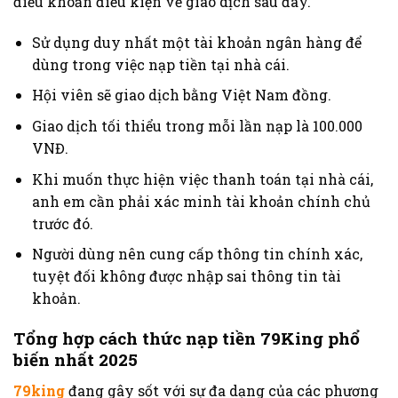
điều khoản điều kiện về giao dịch sau đây.
Sử dụng duy nhất một tài khoản ngân hàng để
dùng trong việc nạp tiền tại nhà cái.
Hội viên sẽ giao dịch bằng Việt Nam đồng.
Giao dịch tối thiểu trong mỗi lần nạp là 100.000
VNĐ.
Khi muốn thực hiện việc thanh toán tại nhà cái,
anh em cần phải xác minh tài khoản chính chủ
trước đó.
Người dùng nên cung cấp thông tin chính xác,
tuyệt đối không được nhập sai thông tin tài
khoản.
Tổng hợp cách thức nạp tiền 79King phổ
biến nhất 2025
79king
đang gây sốt với sự đa dạng của các phương