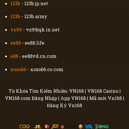
123b
- 123b.jp.net
123b
- 123b.army
vz99
- vz99jqk.in.net
ee88
- ee88.life
e88
- ee88vd.cn.com
xoso66
- xoso66.co.com
Từ Khóa Tìm Kiếm Nhiều: VN168 | VN168 Casino |
VN168.com Đăng Nhập | App VN168 | Mã mời Vn168 |
Đăng Ký Vn168