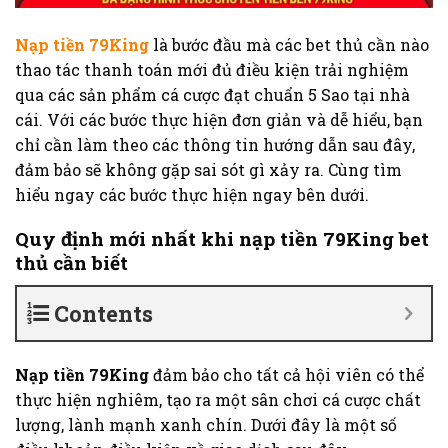
Nạp tiền 79King
là bước đầu mà các bet thủ cần nào
thao tác thanh toán mới đủ điều kiện trải nghiệm
qua các sản phẩm cá cược đạt chuẩn 5 Sao tại nhà
cái. Với các bước thực hiện đơn giản và dễ hiểu, bạn
chỉ cần làm theo các thông tin hướng dẫn sau đây,
đảm bảo sẽ không gặp sai sót gì xảy ra. Cùng tìm
hiểu ngay các bước thực hiện ngay bên dưới.
Quy định mới nhất khi nạp tiền 79King bet
thủ cần biết
Contents
Nạp tiền 79King
đảm bảo cho tất cả hội viên có thể
thực hiện nghiêm, tạo ra một sân chơi cá cược chất
lượng, lành mạnh xanh chín. Dưới đây là một số