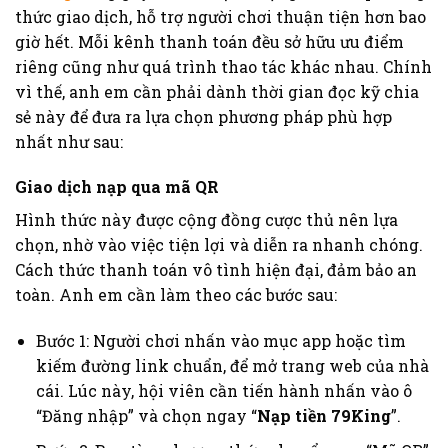
thức giao dịch, hỗ trợ người chơi thuận tiện hơn bao
giờ hết. Mỗi kênh thanh toán đều sở hữu ưu điểm
riêng cũng như quá trình thao tác khác nhau. Chính
vì thế, anh em cần phải dành thời gian đọc kỹ chia
sẻ này để đưa ra lựa chọn phương pháp phù hợp
nhất như sau:
Giao dịch nạp qua mã QR
Hình thức này được cộng đồng cược thủ nên lựa
chọn, nhờ vào việc tiện lợi và diễn ra nhanh chóng.
Cách thức thanh toán vô tình hiện đại, đảm bảo an
toàn. Anh em cần làm theo các bước sau:
Bước 1: Người chơi nhấn vào mục app hoặc tìm
kiếm đường link chuẩn, để mở trang web của nhà
cái. Lúc này, hội viên cần tiến hành nhấn vào ô
“Đăng nhập” và chọn ngay “
Nạp tiền 79King
”.