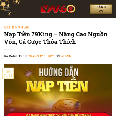
Chuyển
ĐĂNG
đến
KÝ
nội
dung
CASINO VN168
Nạp Tiền 79King – Nâng Cao Nguồn
Vốn, Cá Cược Thỏa Thích
ĐÃ ĐĂNG TRÊN
THÁNG 12 5, 2025
BỞI
ADMIN
05
Th12